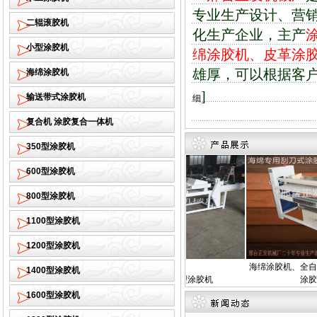
专业生产设计、营
二辊滚胶机
化生产企业，
主产
小型涂胶机
绵涂胶机、皮革涂
雄厚，可以根据客户
海绵涂胶机
]
输送带式涂胶机
细
复合机 涂胶复合一体机
350型涂胶机
600型涂胶机
800型涂胶机
1100型涂胶机
1200型涂胶机
涂胶机、小型涂胶
海绵涂胶机、全自动海
1400型涂胶机
刹车块专用小型涂胶机
涂胶机厂
1600型涂胶机