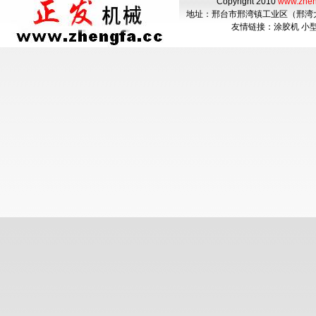
Copyright 2010
www.zhen
地址：邢台市邢湾镇工业区（邢湾大酒店南
友情链接：
涂胶机
小