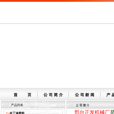
产品列表
邢台正发机械厂
木工涂胶机